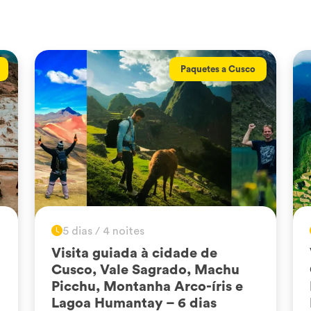
Paquetes a Cusco
5 dias / 4 noites
Visita guiada à cidade de
Cusco, Vale Sagrado, Machu
Picchu, Montanha Arco-íris e
Lagoa Humantay – 6 dias