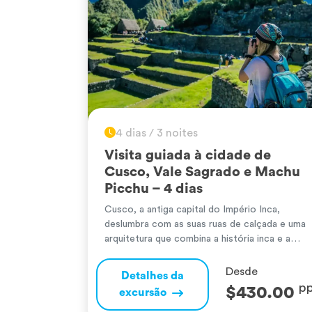
4 dias / 3 noites
Visita guiada à cidade de
Cusco, Vale Sagrado e Machu
Picchu – 4 dias
Cusco, a antiga capital do Império Inca,
deslumbra com as suas ruas de calçada e uma
arquitetura que combina a história inca e a
história colonial. No Super Vale Sagrado dos
Incas, descubra paisagens impressionantes e
Desde
Detalhes da
sítios arqueológicos como Pisac,
p
$430.00
excursão
Ollantaytambo e Moray, onde ainda se
preservam técnicas agrícolas ancestrais, bem