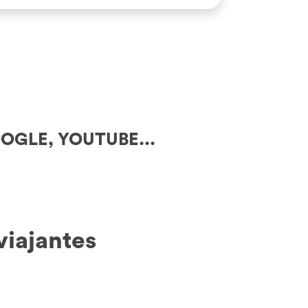
que revelam […]
OGLE, YOUTUBE...
viajantes