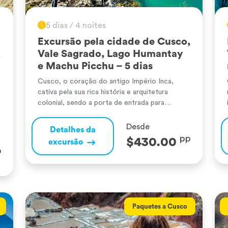
5 dias / 4 noites
Excursão pela cidade de Cusco,
,
Vale Sagrado, Lago Humantay
e Machu Picchu – 5 dias
Cusco, o coração do antigo Império Inca,
cativa pela sua rica história e arquitetura
colonial, sendo a porta de entrada para
maravilhas naturais e culturais. O Vale Sagrado
dos Incas, rodeado por terras férteis e
Desde
Detalhes da
montanhas majestosas, alberga aldeias
o
pp
$430.00
excursão
pitorescas como Pisac e Ollantaytambo,
p
repletas de ruínas e tradições vivas. Machu
Picchu, a enigmática cidade […]
Paquetes a Cusco