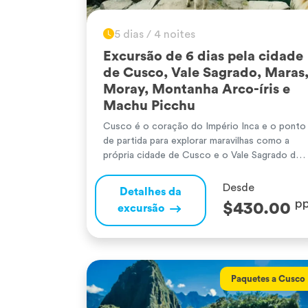
5 dias / 4 noites
Excursão de 6 dias pela cidade
de Cusco, Vale Sagrado, Maras
Moray, Montanha Arco-íris e
Machu Picchu
Cusco é o coração do Império Inca e o ponto
de partida para explorar maravilhas como a
própria cidade de Cusco e o Vale Sagrado dos
Incas, onde se encontram antigos centros
agrícolas, socalcos e aldeias tradicionais com
Desde
Detalhes da
Pisac e Ollantaytambo. A partir daí, a viagem
p
$430.00
excursão
prossegue até à mágica cidadela de Machu
Picchu, uma […]
Paquetes a Cusco