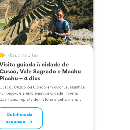
4 dias / 3 noites
Visita guiada à cidade de
Cusco, Vale Sagrado e Machu
Picchu – 4 dias
Cusco, Cuzco ou Qosqo em quíchua, significa
«umbigo», é a emblemática Cidade Imperial
dos Incas, repleta de história e cultura em
cada recanto das suas ruas e templos
coloniais. A pouca distância encontra-se o
Detalhes da
Vale Sagrado dos Incas, uma região de terras
excursão
férteis e paisagens cativantes, com sítios
arqueológicos como Pisac e Ollantaytambo