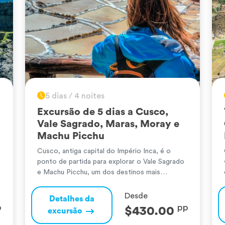
5 dias / 4 noites
Excursão de 5 dias a Cusco,
Vale Sagrado, Maras, Moray e
Machu Picchu
Cusco, antiga capital do Império Inca, é o
ponto de partida para explorar o Vale Sagrado
e Machu Picchu, um dos destinos mais
emblemáticos do mundo. O passeio inclui
visitas ao Vale Sagrado dos Incas, que alberga
Desde
Detalhes da
paisagens de tirar o fôlego e sítios
p
pp
$430.00
excursão
arqueológicos como Pisac e Ollantaytambo.
Machu Picchu, a cidadela perdida dos […]