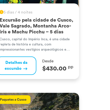
5 dias / 4 noites
Excursão pela cidade de Cusco,
Vale Sagrado, Montanha Arco-
íris e Machu Picchu – 5 dias
Cusco, capital do Império Inca, é uma cidade
repleta de história e cultura, com
impressionantes vestígios arqueológicos e
arquitetura colonial. A partir daqui, é possível
aceder ao Vale Sagrado dos Incas, um vale
Desde
Detalhes da
fértil rodeado por paisagens majestosas e
pp
$430.00
excursão
aldeias tradicionais como Pisac e
Ollantaytambo, onde se encontram terraços
agrícolas e templos sagrados. A poucas […]
Paquetes a Cusco