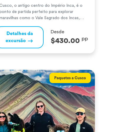
Cusco, o antigo centro do Império Inca, é o
ponto de partida perfeito para explorar
maravilhas como o Vale Sagrado dos Incas,
uma região repleta de história e paisagens
únicas, com aldeias tradicionais andinas e os
Desde
Detalhes da
impressionantes sítios arqueológicos de Pisac
pp
$430.00
excursão
e Ollantaytambo. Machu Picchu, uma das
Novas Sete Maravilhas do Mundo, revela a
grandiosidade […]
Paquetes a Cusco