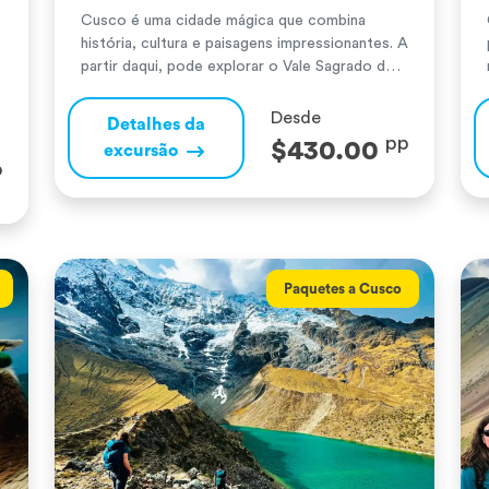
Cusco é uma cidade mágica que combina
história, cultura e paisagens impressionantes. A
partir daqui, pode explorar o Vale Sagrado dos
Incas, com as suas belas aldeias, terraços
agrícolas ancestrais e sítios arqueológicos
Desde
Detalhes da
como Pisac e Ollantaytambo. Machu Picchu,
pp
$430.00
excursão
uma maravilha do mundo, surpreende pela sua
p
perfeição arquitetónica e ligação com a
natureza, deixando uma […]
Paquetes a Cusco