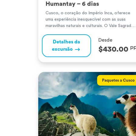
Humantay – 6 dias
Cusco, o coração do Império Inca, oferece
uma experiência inesquecível com as suas
maravilhas naturais e culturais. O Vale Sagrado
dos Incas surpreende com majestosos sítios
arqueológicos e paisagens andinas. Machu
Desde
Detalhes da
Picchu, a famosa cidadela inca, encanta com o
p
$430.00
excursão
seu misticismo e vistas de tirar o fôlego,
sendo uma das Sete Maravilhas do Mundo. A
[…]
Paquetes a Cusco