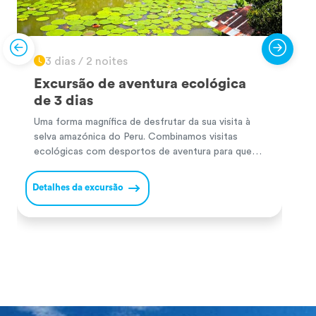
3 dias / 2 noites
Excursão de aventura ecológica
de 3 dias
S
d
Uma forma magnífica de desfrutar da sua visita à
c
selva amazónica do Peru. Combinamos visitas
r
ecológicas com desportos de aventura para que
a
possa aproveitar ao máximo a sua experiência. Terá
D
m
a oportunidade de navegar pelo Amazonas, o maior
Detalhes da excursão
N
rio do mundo. Desfrute de paisagens únicas,
[
observe os pinguins-rosa e cinzentos a nadar e tire
uma […]