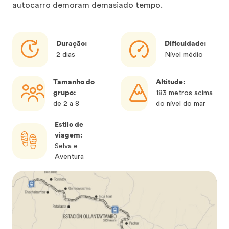
autocarro demoram demasiado tempo.
Duração:
Dificuldade:
2 dias
Nível médio
Tamanho do
Altitude:
grupo:
183 metros acima
de 2 a 8
do nível do mar
Estilo de
viagem:
Selva e
Aventura