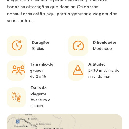
viagem é totalmente personalizável; pode fazer
todas as alterações que desejar. Os nossos
consultores estão aqui para organizar a viagem dos
seus sonhos.
Duração:
Dificuldade:
10 dias
Moderado
Tamanho do
Altitude:
grupo:
2430 m acima do
de 2 a 16
nível do mar
Estilo de
viagem:
Aventura e
Cultura