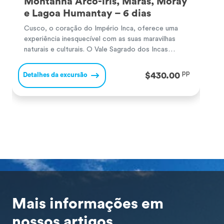
Montanha Arco-íris, Maras, Moray
e Lagoa Humantay – 6 dias
Cusco, o coração do Império Inca, oferece uma
C
experiência inesquecível com as suas maravilhas
c
naturais e culturais. O Vale Sagrado dos Incas
p
surpreende com majestosos sítios arqueológicos e
s
paisagens andinas. Machu Picchu, a famosa
s
pp
$430.00
Detalhes da excursão
D
cidadela inca, encanta com o seu misticismo e
M
vistas de tirar o fôlego, sendo uma das Sete
p
Maravilhas do Mundo. A […]
n
Mais informações em
nossos artigos