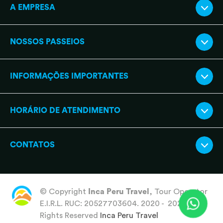
A EMPRESA
NOSSOS PASSEIOS
INFORMAÇÕES IMPORTANTES
HORÁRIO DE ATENDIMENTO
CONTATOS
© Copyright
Inca Peru Travel
, Tour Operator
E.I.R.L. RUC: 20527703604. 2020 - 2026 All
Rights Reserved
Inca Peru Travel