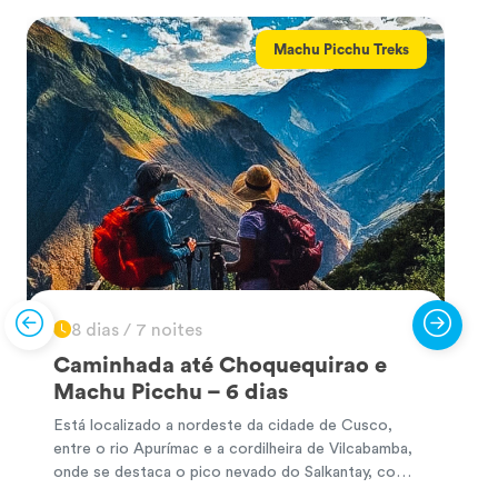
Machu Picchu Treks
8 dias / 7 noites
Caminhada até Choquequirao e
Machu Picchu – 6 dias
Está localizado a nordeste da cidade de Cusco,
O
entre o rio Apurímac e a cordilheira de Vilcabamba,
q
onde se destaca o pico nevado do Salkantay, com
G
uma altitude de 6 271 m.a.s.l. (20 575 pés). A
a