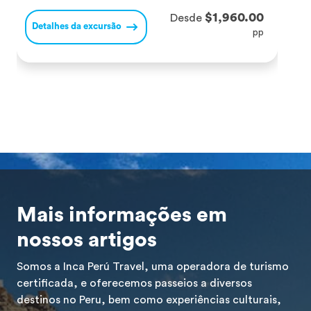
biodiversidade que esta caminhada oferece inclui
c
$1,960.00
Desde
Detalhes da excursão
D
avistamentos de espécies ameaçadas de extinção,
p
pp
como o condor andino, o puma e […]
v
e
e
Mais informações em
nossos artigos
Somos a Inca Perú Travel, uma operadora de turismo
certificada, e oferecemos passeios a diversos
destinos no Peru, bem como experiências culturais,