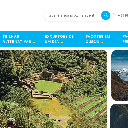
+51 9
TRILHAS
EXCURSÕES DE
PACOTES EM
PA
ALTERNATIVAS
UM DIA
CUSCO
PE