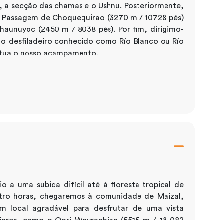
, a secção das chamas e o Ushnu. Posteriormente,
à Passagem de Choquequirao (3270 m / 10728 pés)
chaunuyoc (2450 m / 8038 pés). Por fim, dirigimo-
o desfiladeiro conhecido como Río Blanco ou Río
 situa o nosso acampamento.
 a uma subida difícil até à floresta tropical de
atro horas, chegaremos à comunidade de Maizal,
m local agradável para desfrutar de uma vista
iares, como o Qori Wayrachina (5515 m / 18 082