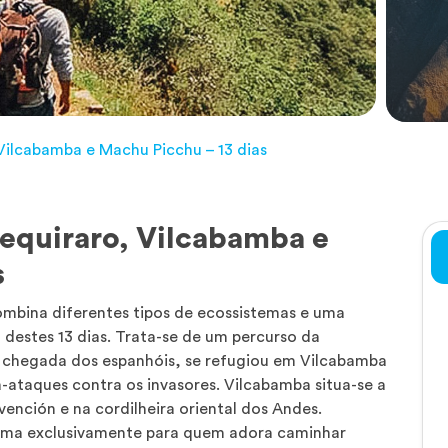
ilcabamba e Machu Picchu – 13 dias
quiraro, Vilcabamba e
s
mbina diferentes tipos de ecossistemas e uma
 destes 13 dias. Trata-se de um percurso da
a chegada dos espanhóis, se refugiou em Vilcabamba
a-ataques contra os invasores. Vilcabamba situa-se a
ención e na cordilheira oriental dos Andes.
rema exclusivamente para quem adora caminhar