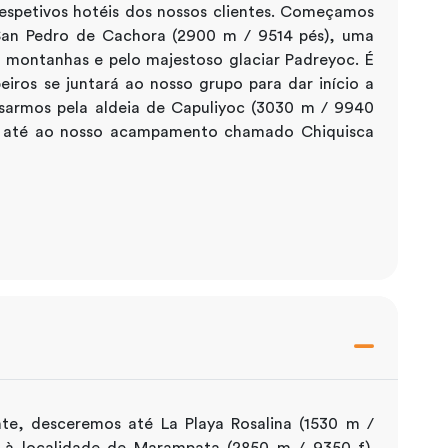
respetivos hotéis dos nossos clientes. Começamos
e San Pedro de Cachora (2900 m / 9514 pés), uma
 montanhas e pelo majestoso glaciar Padreyoc. É
eiros se juntará ao nosso grupo para dar início a
sarmos pela aldeia de Capuliyoc (3030 m / 9940
ida até ao nosso acampamento chamado Chiquisca
e, desceremos até La Playa Rosalina (1530 m /
é à localidade de Marampata (2850 m / 9350 f).