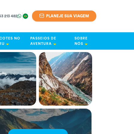
63 213 482
PLANEJE SUA VIAGEM
COTES NO
PASSEIOS DE
SOBRE
RU
AVENTURA
NÓS