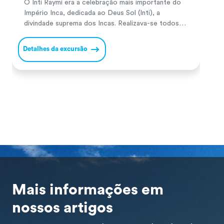
O Inti Raymi era a celebração mais importante do
P
Império Inca, dedicada ao Deus Sol (Inti), a
P
divindade suprema dos Incas. Realizava-se todos
m
os solstícios de inverno no hemisfério sul (24 de
a
junho) para agradecer pelas colheitas e pedir
s
Detalhes da excursão
D
prosperidade no novo ciclo agrícola. Durante a
N
cerimónia, o Inca e a sua comitiva realizavam
I
oferendas […]
a
Mais informações em
nossos artigos