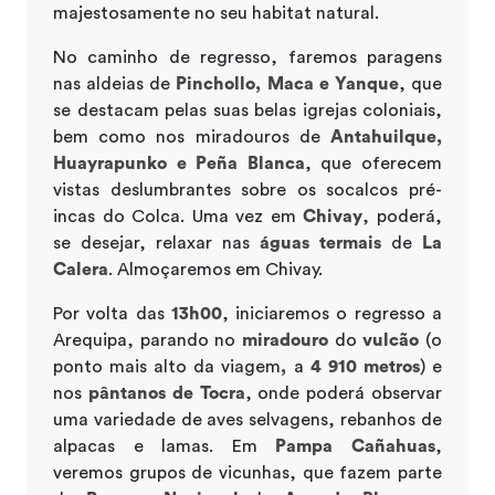
majestosamente no seu habitat natural.
No caminho de regresso, faremos paragens
nas aldeias de
Pinchollo, Maca e Yanque
, que
se destacam pelas suas belas igrejas coloniais,
bem como nos miradouros de
Antahuilque,
Huayrapunko e Peña Blanca
, que oferecem
vistas deslumbrantes sobre os socalcos pré-
incas do Colca. Uma vez em
Chivay
, poderá,
se desejar, relaxar nas
águas termais
de
La
Calera
. Almoçaremos em Chivay.
Por volta das
13h00
, iniciaremos o regresso a
Arequipa, parando no
miradouro
do
vulcão
(o
ponto mais alto da viagem
,
a
4 910 metros
) e
nos
pântanos de Tocra
, onde poderá observar
uma variedade de aves selvagens, rebanhos de
alpacas e lamas. Em
Pampa Cañahuas
,
veremos grupos de vicunhas, que fazem parte