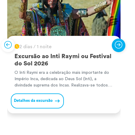
2 dias / 1 noite
Excursão ao Inti Raymi ou Festival
do Sol 2026
O Inti Raymi era a celebração mais importante do
P
Império Inca, dedicada ao Deus Sol (Inti), a
P
divindade suprema dos Incas. Realizava-se todos
m
os solstícios de inverno no hemisfério sul (24 de
a
junho) para agradecer pelas colheitas e pedir
s
Detalhes da excursão
D
prosperidade no novo ciclo agrícola. Durante a
N
cerimónia, o Inca e a sua comitiva realizavam
I
oferendas […]
a