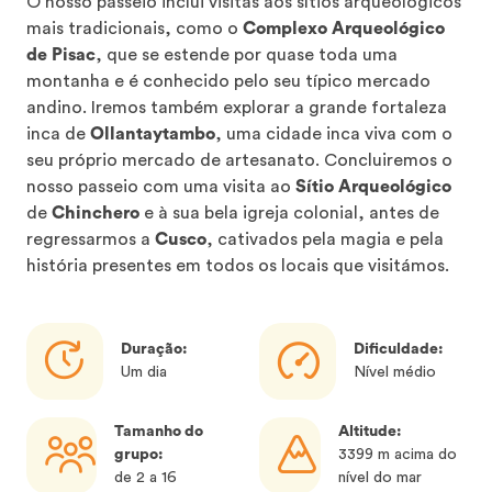
O nosso passeio inclui visitas aos sítios arqueológicos
mais tradicionais, como o
Complexo Arqueológico
de Pisac
, que se estende por quase toda uma
montanha e é conhecido pelo seu típico mercado
andino. Iremos também explorar a grande fortaleza
inca de
Ollantaytambo
, uma cidade inca viva com o
seu próprio mercado de artesanato. Concluiremos o
nosso passeio com uma visita ao
Sítio Arqueológico
de
Chinchero
e à sua bela igreja colonial, antes de
regressarmos a
Cusco
, cativados pela magia e pela
história presentes em todos os locais que visitámos.
Duração:
Dificuldade:
Um dia
Nível médio
Tamanho do
Altitude:
grupo:
3399 m acima do
de 2 a 16
nível do mar