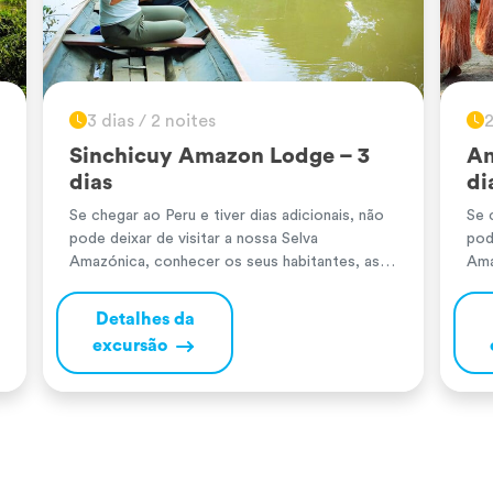
3 dias / 2 noites
2
Sinchicuy Amazon Lodge – 3
Am
dias
di
Se chegar ao Peru e tiver dias adicionais, não
Se 
pode deixar de visitar a nossa Selva
pod
Amazónica, conhecer os seus habitantes, as
Ama
atividades que realizam, entrar em contacto
ati
com a Mãe Natureza, aprender sobre as
com
Detalhes da
propriedades das suas plantas medicinais e
as 
excursão
conhecer os animais que ali habitam. No Peru,
con
temos vários locais onde realizar estes […]
tem