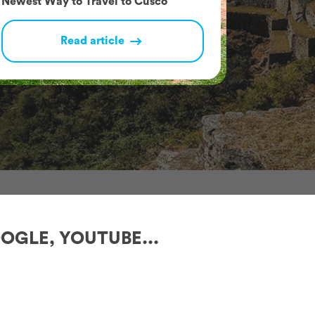
Newest Way to Travel to Cusco
Wanted a
Read article
OGLE, YOUTUBE...