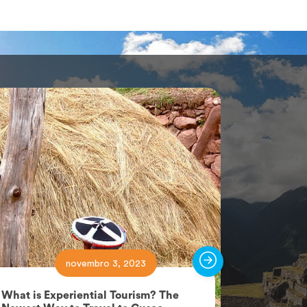
novembro 3, 2023
What is Experiential Tourism? The
Rainbow M