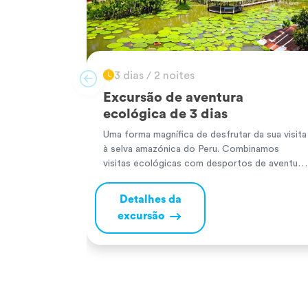
3 dias / 2 noites
Excursão de aventura
ecológica de 3 dias
Uma forma magnífica de desfrutar da sua visita
à selva amazónica do Peru. Combinamos
visitas ecológicas com desportos de aventura
para que possa aproveitar ao máximo a sua
experiência. Terá a oportunidade de navegar
Detalhes da
pelo Amazonas, o maior rio do mundo.
excursão
Desfrute de paisagens únicas, observe os
pinguins-rosa e cinzentos a nadar e tire uma
[…]