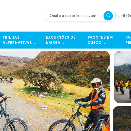
+51 9
TRILHAS
EXCURSÕES DE
PACOTES EM
PA
ALTERNATIVAS
UM DIA
CUSCO
PE