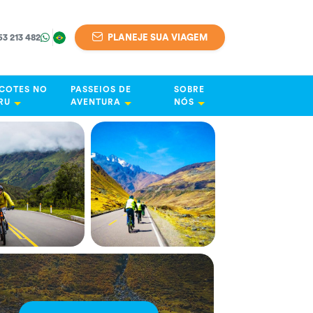
63 213 482
PLANEJE SUA VIAGEM
COTES NO
PASSEIOS DE
SOBRE
RU
AVENTURA
NÓS