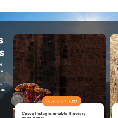
s
s
de
 a
a,
tes
.
novembro 3, 2023
Cusco Instagrammable Itinerary