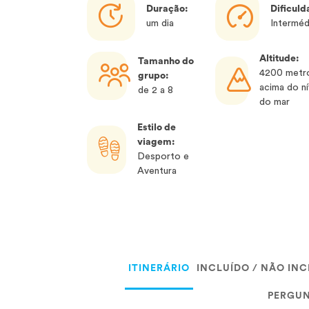
Duração:
Dificuld
um dia
Interméd
Altitude:
Tamanho do
4200 metr
grupo:
acima do ní
de 2 a 8
do mar
Estilo de
viagem:
Desporto e
Aventura
ITINERÁRIO
INCLUÍDO / NÃO IN
PERGUN