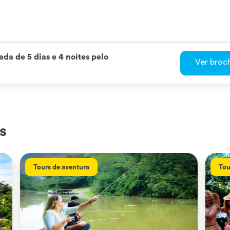
da de 5 dias e 4 noites pelo
Ver broc
s
Tours de aventura
Tou