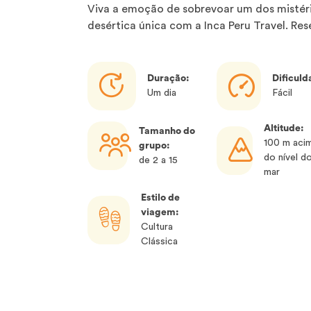
Viva a emoção de sobrevoar um dos mistéri
desértica única com a Inca Peru Travel. Rese
Duração:
Dificuld
Um dia
Fácil
Altitude:
Tamanho do
100 m aci
grupo:
do nível d
de 2 a 15
mar
Estilo de
viagem:
Cultura
Clássica