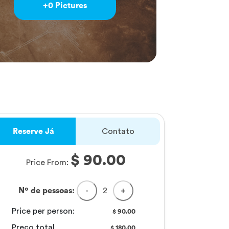
+0 Pictures
Reserve Já
Contato
$ 90.00
Price From:
Nº de pessoas:
-
2
+
Price per person:
90.00
$
Preço total
180.00
$