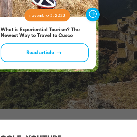
novembro 3, 2023
What is Experiential Tourism? The
Rainbow M
Newest Way to Travel to Cusco
Wanted a
Read article