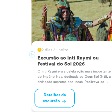
2 dias / 1 noite
Excursão ao Inti Raymi ou
Festival do Sol 2026
O Inti Raymi era a celebração mais importante
do Império Inca, dedicada ao Deus Sol (Inti), a
divindade suprema dos Incas. Realizava-se
todos os solstícios de inverno no hemisfério
sul (24 de junho) para agradecer pelas
Detalhes da
colheitas e pedir prosperidade no novo ciclo
excursão
agrícola. Durante a cerimónia, o Inca e a sua
comitiva realizavam oferendas […]