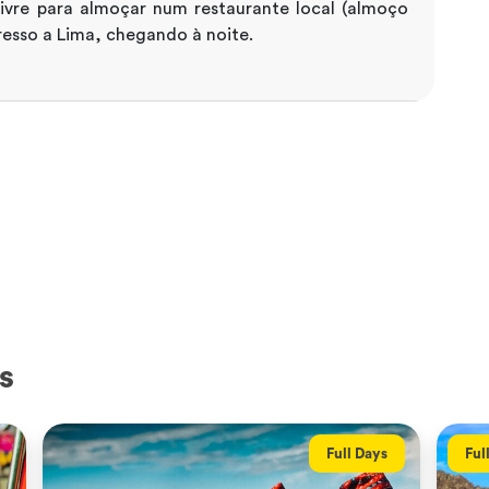
ivre para almoçar num restaurante local (almoço
gresso a Lima, chegando à noite.
s
Full Days
Ful