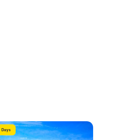
l Days
Full Days