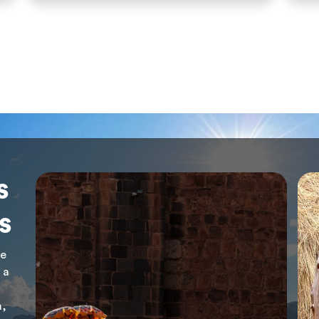
artificiais construídas com juncos de […]
s
s
de
 a
a,