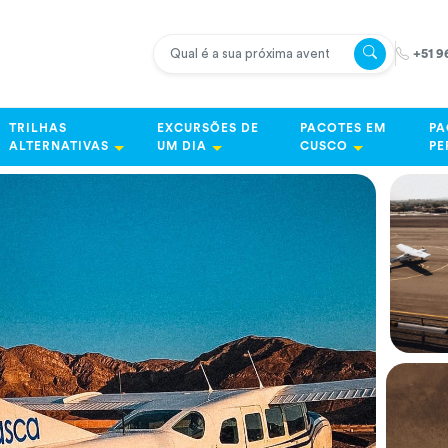
+51 9
TRILHAS
EXCURSÕES DE
PACOTES EM
PA
ALTERNATIVAS
UM DIA
CUSCO
PE