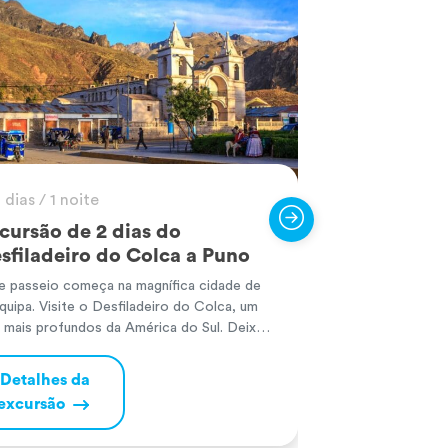
 dias / 1 noite
5 horas
cursão de 2 dias do
Excursão de
sfiladeiro do Colca a Puno
caiaque às 
Uros, no La
e passeio começa na magnífica cidade de
quipa. Visite o Desfiladeiro do Colca, um
Uma grande avent
 mais profundos da América do Sul. Deixe-
alto do mundo. C
encantar pelo voo dos condores andinos, a
num caiaque, uma
 mais pesada do mundo. Trata-se de uma
deste passeio e d
Detalhes da
gem de dois dias, durante a qual poderá
excursão
Detalhes d
frutar de belas paisagens, comida deliciosa
excursão
elaxar com um […]