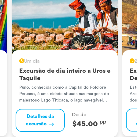
Um dia
2
Excursão de dia inteiro a Uros e
Ex
Taquile
De
Puno, conhecida como a Capital do Folclore
Est
Peruano, é uma cidade situada nas margens do
Are
majestoso Lago Titicaca, o lago navegável
dos
mais alto do mundo. A sua riqueza cultural
se 
reflete-se nas suas festividades, danças e
ave
Desde
Detalhes da
tradições ancestrais. Neste cenário
via
pp
$45.00
excursão
impressionante encontram-se as Ilhas
des
Flutuantes dos Uros, um conjunto de ilhas
e r