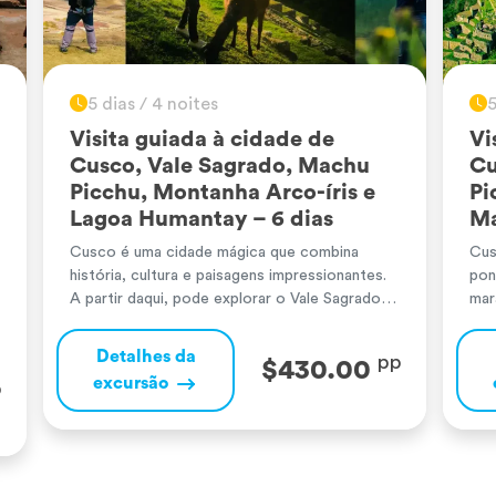
5 dias / 4 noites
5
Visita guiada à cidade de
Vi
Cusco, Vale Sagrado, Machu
Cu
Picchu, Montanha Arco-íris e
Pi
Lagoa Humantay – 6 dias
Ma
Cusco é uma cidade mágica que combina
Cus
história, cultura e paisagens impressionantes.
pon
A partir daqui, pode explorar o Vale Sagrado
mar
dos Incas, com as suas belas aldeias, terraços
uma
agrícolas ancestrais e sítios arqueológicos
úni
Detalhes da
pp
$430.00
como Pisac e Ollantaytambo. Machu Picchu,
imp
excursão
p
uma maravilha do mundo, surpreende pela sua
e O
perfeição arquitetónica e ligação com a
Nov
natureza, deixando uma […]
gra