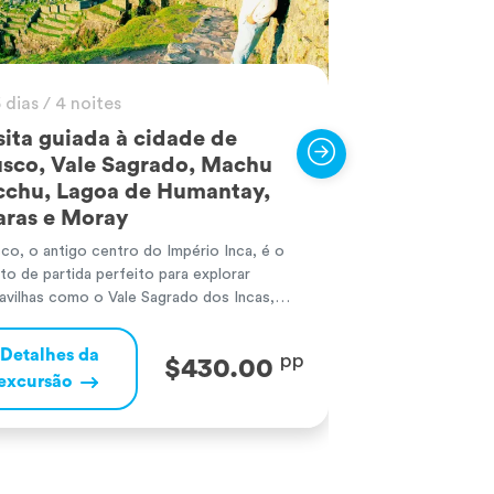
 dias / 4 noites
5 dias / 4 no
sita guiada à cidade de
Excursão pe
sco, Vale Sagrado, Machu
Cusco, Vale
cchu, Lagoa de Humantay,
Humantay e
ras e Moray
dias
co, o antigo centro do Império Inca, é o
Cusco, o coração
to de partida perfeito para explorar
cativa pela sua ri
avilhas como o Vale Sagrado dos Incas,
colonial, sendo a
 região repleta de história e paisagens
maravilhas natura
cas, com aldeias tradicionais andinas e os
dos Incas, rodead
Detalhes da
Detalhes d
pp
$430.00
ressionantes sítios arqueológicos de Pisac
montanhas majest
excursão
excursão
llantaytambo. Machu Picchu, uma das
pitorescas como 
as Sete Maravilhas do Mundo, revela a
repletas de ruína
ndiosidade […]
Picchu, a enigmát