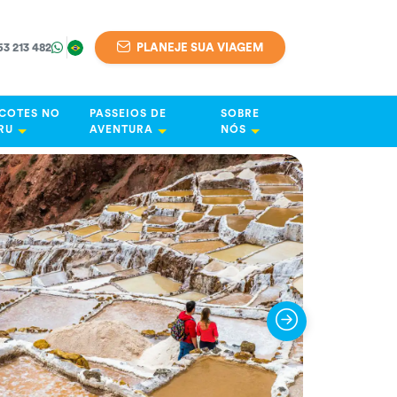
63 213 482
PLANEJE SUA VIAGEM
COTES NO
PASSEIOS DE
SOBRE
RU
AVENTURA
NÓS