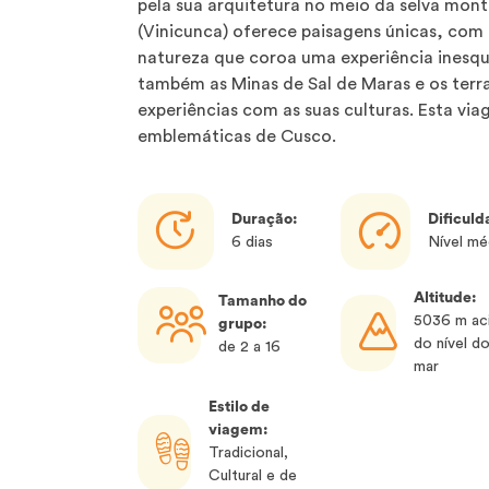
pela sua arquitetura no meio da selva mon
(Vinicunca) oferece paisagens únicas, com 
natureza que coroa uma experiência inesqu
também as Minas de Sal de Maras e os terra
experiências com as suas culturas. Esta via
emblemáticas de Cusco.
Duração:
Dificuld
6 dias
Nível mé
Altitude:
Tamanho do
5036 m ac
grupo:
do nível d
de 2 a 16
mar
Estilo de
viagem:
Tradicional,
Cultural e de