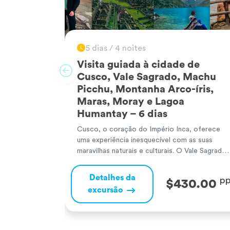
5 dias / 4 noites
Visita guiada à cidade de
Cusco, Vale Sagrado, Machu
Picchu, Montanha Arco-íris,
Maras, Moray e Lagoa
Humantay – 6 dias
Cusco, o coração do Império Inca, oferece
uma experiência inesquecível com as suas
maravilhas naturais e culturais. O Vale Sagrado
dos Incas surpreende com majestosos sítios
arqueológicos e paisagens andinas. Machu
Detalhes da
p
$430.00
Picchu, a famosa cidadela inca, encanta com o
excursão
seu misticismo e vistas de tirar o fôlego,
sendo uma das Sete Maravilhas do Mundo. A
[…]