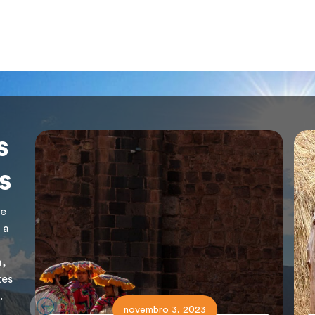
s
s
de
 a
a,
tes
.
novembro 3, 2023