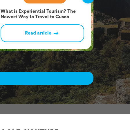
What is Experiential Tourism? The
Rainbow M
Newest Way to Travel to Cusco
Wanted a
Read article