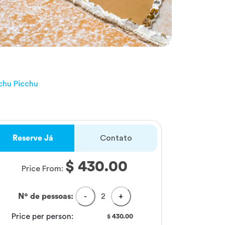
chu Picchu
Reserve Já
Contato
$ 430.00
Price From:
Nº de pessoas:
-
2
+
Price per person:
430.00
$