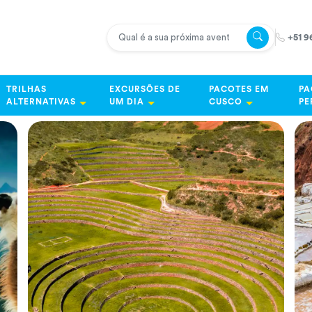
+51 9
TRILHAS
EXCURSÕES DE
PACOTES EM
PA
ALTERNATIVAS
UM DIA
CUSCO
PE