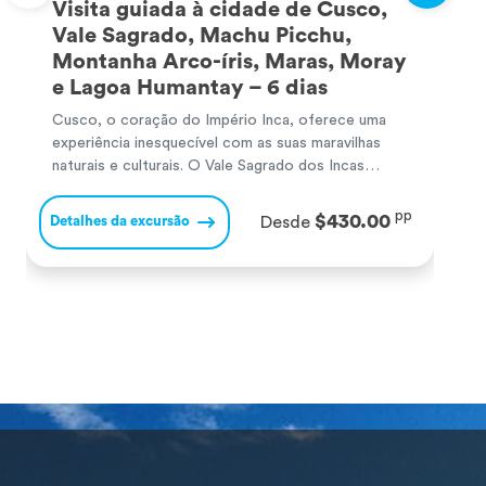
Visita guiada à cidade de Cusco,
Vale Sagrado, Machu Picchu,
Montanha Arco-íris, Maras, Moray
e Lagoa Humantay – 6 dias
Cusco, o coração do Império Inca, oferece uma
C
experiência inesquecível com as suas maravilhas
c
naturais e culturais. O Vale Sagrado dos Incas
p
surpreende com majestosos sítios arqueológicos e
s
paisagens andinas. Machu Picchu, a famosa
s
pp
$430.00
Detalhes da excursão
D
Desde
cidadela inca, encanta com o seu misticismo e
M
vistas de tirar o fôlego, sendo uma das Sete
p
Maravilhas do Mundo. A […]
n