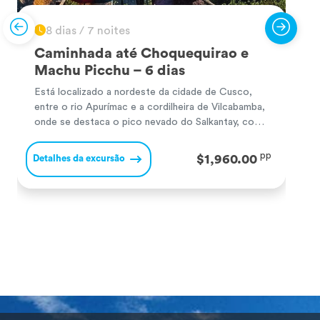
8 dias / 7 noites
Caminhada até Choquequirao e
Machu Picchu – 6 dias
Está localizado a nordeste da cidade de Cusco,
O
entre o rio Apurímac e a cordilheira de Vilcabamba,
q
onde se destaca o pico nevado do Salkantay, com
G
uma altitude de 6 271 m.a.s.l. (20 575 pés). A
a
biodiversidade que esta caminhada oferece inclui
c
pp
$1,960.00
Detalhes da excursão
D
avistamentos de espécies ameaçadas de extinção,
p
como o condor andino, o puma e […]
v
e
e