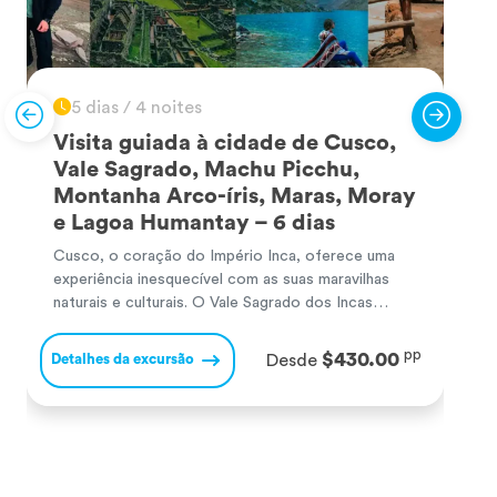
5 dias / 4 noites
Visita guiada à cidade de Cusco,
Vale Sagrado, Machu Picchu,
Montanha Arco-íris, Maras, Moray
e Lagoa Humantay – 6 dias
Cusco, o coração do Império Inca, oferece uma
C
experiência inesquecível com as suas maravilhas
c
naturais e culturais. O Vale Sagrado dos Incas
p
surpreende com majestosos sítios arqueológicos e
s
paisagens andinas. Machu Picchu, a famosa
s
pp
$430.00
Detalhes da excursão
D
Desde
cidadela inca, encanta com o seu misticismo e
M
vistas de tirar o fôlego, sendo uma das Sete
p
Maravilhas do Mundo. A […]
n