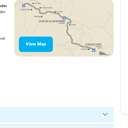
ade:
dio
s
vel
View Map