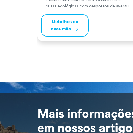
à selva amazónica do Peru. Combinamos
visitas ecológicas com desportos de aventura
para que possa aproveitar ao máximo a sua
experiência. Terá a oportunidade de navegar
Detalhes da
pelo Amazonas, o maior rio do mundo.
excursão
Desfrute de paisagens únicas, observe os
pinguins-rosa e cinzentos a nadar e tire uma
[…]
Mais informaçõe
em nossos artigo