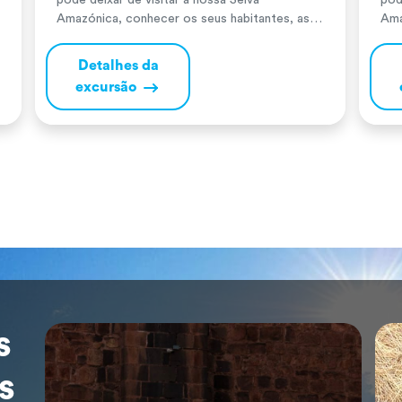
pode deixar de visitar a nossa Selva
pod
Amazónica, conhecer os seus habitantes, as
Ama
atividades que realizam, entrar em contacto
ati
com a Mãe Natureza, aprender sobre as
com
Detalhes da
propriedades das suas plantas medicinais e
as 
excursão
conhecer os animais que ali habitam. No Peru,
con
temos vários locais onde realizar estes […]
tem
s
s