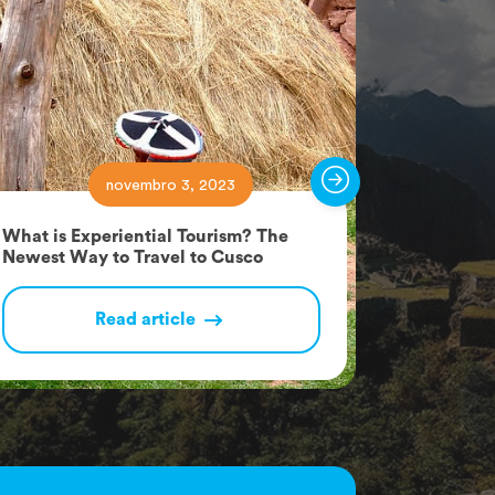
novembro 3, 2023
What is Experiential Tourism? The
Rainbow M
Newest Way to Travel to Cusco
Wanted a
Read article