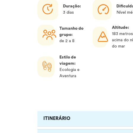
Duração:
Dificuld
3 dias
Nível mé
Altitude:
Tamanho do
183 metro
grupo:
acima do ní
de 2 a 8
do mar
Estilo de
viagem:
Ecologia e
Aventura
ITINERÁRIO