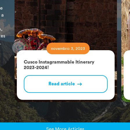
de
 a
a,
tes
.
novembro 3, 2023
Cusco Instagrammable Itinerary
2023-2024!
Read article
See More Articles