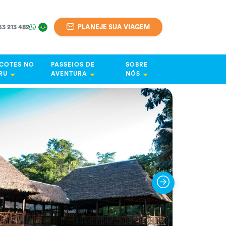
63 213 482
PLANEJE SUA VIAGEM
COTES NO
PASSEIOS DE
SOBRE
RU
AVENTURA
NÓS