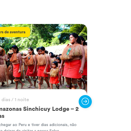
rs de aventura
Tours de aventura
 dias / 1 noite
4 dias / 3 no
azonas Sinchicuy Lodge – 2
Parque Nac
as
Amazónia –
chegar ao Peru e tiver dias adicionais, não
Abrange uma área