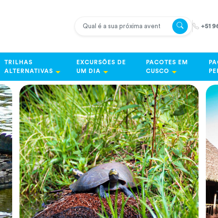
+51 9
TRILHAS
EXCURSÕES DE
PACOTES EM
PA
ALTERNATIVAS
UM DIA
CUSCO
PE