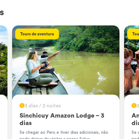
s
Tours de aventura
Tou
3 dias / 2 noites
2
Sinchicuy Amazon Lodge – 3
Am
dias
di
Se chegar ao Peru e tiver dias adicionais, não
Se 