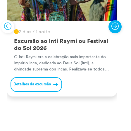
2 dias / 1 noite
Excursão ao Inti Raymi ou Festival
do Sol 2026
O Inti Raymi era a celebração mais importante do
U
Império Inca, dedicada ao Deus Sol (Inti), a
s
divindade suprema dos Incas. Realizava-se todos
e
os solstícios de inverno no hemisfério sul (24 de
p
junho) para agradecer pelas colheitas e pedir
a
Detalhes da excursão
D
prosperidade no novo ciclo agrícola. Durante a
r
cerimónia, o Inca e a sua comitiva realizavam
o
oferendas […]
u