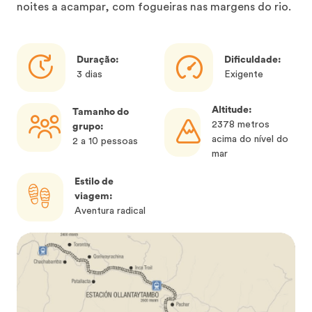
noites a acampar, com fogueiras nas margens do rio.
Duração:
Dificuldade:
3 dias
Exigente
Altitude:
Tamanho do
2378 metros
grupo:
acima do nível do
2 a 10 pessoas
mar
Estilo de
viagem:
Aventura radical