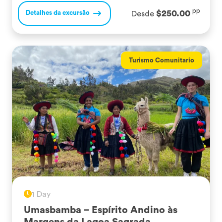
o distrito de Maras, onde poderemos apreciar a
pp
$250.00
Detalhes da excursão
Desde
paisagem natural única desta região andina, […]
Turismo Comunitario
1 Day
Umasbamba – Espírito Andino às