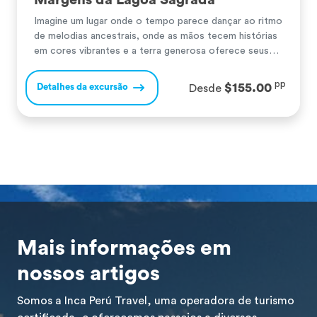
Margens da Lagoa Sagrada
Imagine um lugar onde o tempo parece dançar ao ritmo
de melodias ancestrais, onde as mãos tecem histórias
em cores vibrantes e a terra generosa oferece seus
frutos mais preciosos. Bem-vindo a Umasbamba, um
tesouro escondido no coração do Vale Sagrado dos
pp
$155.00
Detalhes da excursão
Desde
Incas, no pitoresco distrito de Chinchero. Às margens
da belíssima Lagoa de Piuray, […]
Mais informações em
nossos artigos
Somos a Inca Perú Travel, uma operadora de turismo