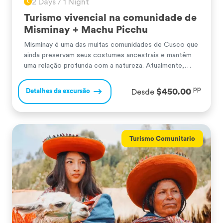
2 Days / 1 Night
Turismo vivencial na comunidade de
Misminay + Machu Picchu
Misminay é uma das muitas comunidades de Cusco que
ainda preservam seus costumes ancestrais e mantêm
uma relação profunda com a natureza. Atualmente,
participam ativamente do turismo vivencial, o que lhes
permite compartilhar suas práticas culturais,
pp
$450.00
Detalhes da excursão
Desde
principalmente relacionadas à tecelagem andina e à
agricultura. Em Misminay, os visitantes são recebidos
com calor humano, simpatia e […]
Turismo Comunitario