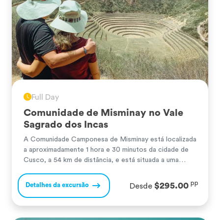
Full Day
Comunidade de Misminay no Vale
Sagrado dos Incas
A Comunidade Camponesa de Misminay está localizada
a aproximadamente 1 hora e 30 minutos da cidade de
Cusco, a 54 km de distância, e está situada a uma
altitude de 3.700 m.a.n.m. No caminho, visitaremos o
distrito de Maras, onde poderemos apreciar uma
pp
$295.00
Detalhes da excursão
Desde
paisagem natural única desta região andina, privilegiada
por possuir o maior manto […]