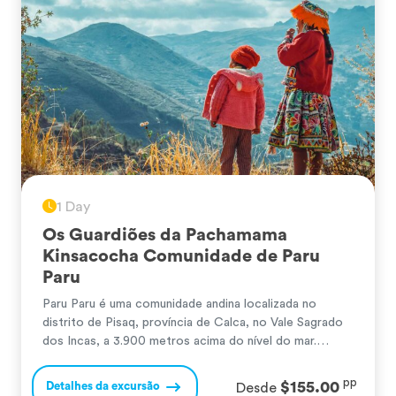
1 Day
Os Guardiões da Pachamama
Kinsacocha Comunidade de Paru
Paru
Paru Paru é uma comunidade andina localizada no
distrito de Pisaq, província de Calca, no Vale Sagrado
dos Incas, a 3.900 metros acima do nível do mar.
Conhecida por sua impressionante biodiversidade de
batatas nativas, a comunidade preserva mais de 1.000
pp
$155.00
Detalhes da excursão
Desde