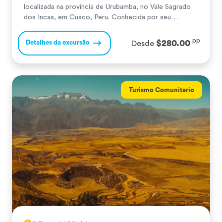
localizada na província de Urubamba, no Vale Sagrado
dos Incas, em Cusco, Peru. Conhecida por seu
profundo legado cultural e fortes raízes agrícolas,
Chichubamba oferece aos visitantes uma visão única
pp
$280.00
Detalhes da excursão
Desde
da vida rural andina. A comunidade é reconhecida por
suas práticas agrícolas sustentáveis, especialmente no
cultivo de milho, quinoa […]
Turismo Comunitario