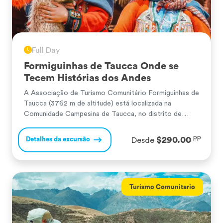
Full Day
Formiguinhas de Taucca Onde se
Tecem Histórias dos Andes
A Associação de Turismo Comunitário Formiguinhas de
Taucca (3762 m de altitude) está localizada na
Comunidade Campesina de Taucca, no distrito de
Chinchero, na cidade de Cusco. A comunidade de
Taucca é uma pequena e pitoresca vila andina que
pp
$290.00
Detalhes da excursão
Desde
mantém vivas suas tradições ancestrais, sendo muito
conhecida por sua atividade agrícola: cultivo de batata,
milho, […]
Turismo Comunitario