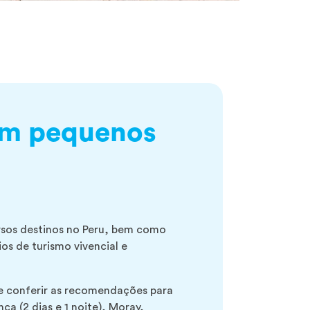
 em pequenos
rsos destinos no Peru, bem como
os de turismo vivencial e
e conferir as recomendações para
a (2 dias e 1 noite), Moray,