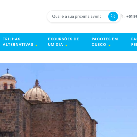
+51 9
TRILHAS
EXCURSÕES DE
PACOTES EM
PA
ALTERNATIVAS
UM DIA
CUSCO
PE