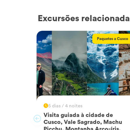
Excursões relacionada
Paquetes a Cusco
5 dias / 4 noites
Visita guiada à cidade de
Cusco, Vale Sagrado, Machu
Picchu, Montanha Arco-íris,