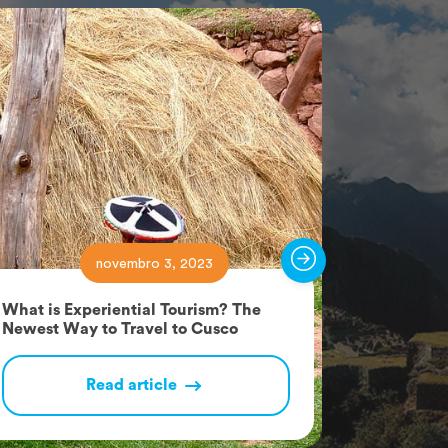
novembro 3, 2023
What is Experiential Tourism? The
Rainbow M
Newest Way to Travel to Cusco
Wanted a
Read article