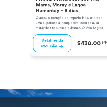
Maras, Moray e Lagoa
Humantay – 6 dias
Cusco, o coração do Império Inca, oferece
uma experiência inesquecível com as suas
maravilhas naturais e culturais. O Vale Sagrado
dos Incas surpreende com majestosos sítios
arqueológicos e paisagens andinas. Machu
Detalhes da
p
$430.00
Picchu, a famosa cidadela inca, encanta com o
excursão
seu misticismo e vistas de tirar o fôlego,
sendo uma das Sete Maravilhas do Mundo. A
[…]