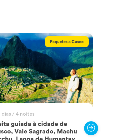
Paquetes a Cusco
 dias / 4 noites
5 dias / 4 no
sita guiada à cidade de
Excursão de
sco, Vale Sagrado, Machu
de Cusco, V
cchu, Lagoa de Humantay,
Maras, Mor