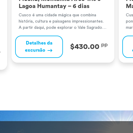
Lagoa Humantay – 6 dias
Ma
Cusco é uma cidade mágica que combina
Cus
história, cultura e paisagens impressionantes.
pon
A partir daqui, pode explorar o Vale Sagrado
mar
dos Incas, com as suas belas aldeias, terraços
uma
agrícolas ancestrais e sítios arqueológicos
úni
Detalhes da
pp
$430.00
como Pisac e Ollantaytambo. Machu Picchu,
imp
excursão
p
uma maravilha do mundo, surpreende pela sua
e O
perfeição arquitetónica e ligação com a
Nov
natureza, deixando uma […]
gra