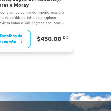
ras e Moray
íris e Mach
co, o antigo centro do Império Inca, é o
Cusco é o coraçã
to de partida perfeito para explorar
de partida para e
avilhas como o Vale Sagrado dos Incas,
própria cidade d
 região repleta de história e paisagens
Incas, onde se e
cas, com aldeias tradicionais andinas e os
agrícolas, socalco
Detalhes da
Detalhes d
pp
$430.00
ressionantes sítios arqueológicos de Pisac
como Pisac e Olla
excursão
excursão
llantaytambo. Machu Picchu, uma das
viagem prossegue
as Sete Maravilhas do Mundo, revela a
Machu Picchu, u
ndiosidade […]