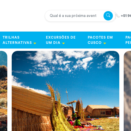
+51 9
TRILHAS
EXCURSÕES DE
PACOTES EM
PA
ALTERNATIVAS
UM DIA
CUSCO
PE