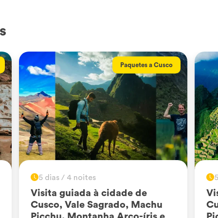
s
Paquetes a Cusco
5 dias / 4 noites
5
Visita guiada à cidade de
Vi
Cusco, Vale Sagrado, Machu
Cu
Picchu, Montanha Arco-íris e
Pi