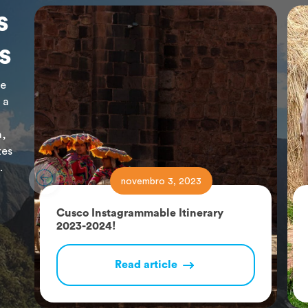
s
s
de
 a
a,
tes
.
novembro 3, 2023
Cusco Instagrammable Itinerary
2023-2024!
Read article