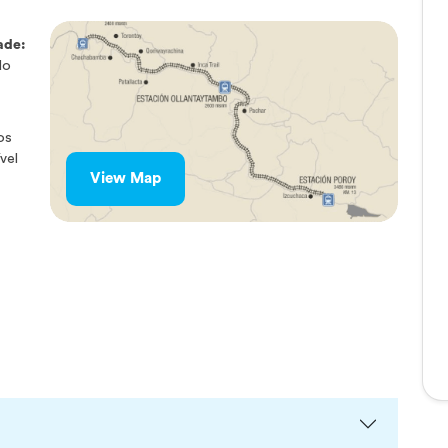
ade:
do
os
vel
View Map