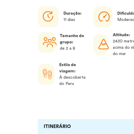
Duração:
Dificuld
11 dias
Modera
Altitude:
Tamanho do
2430 metr
grupo:
acima do ní
de 2 a 8
do mar
Estilo de
viagem:
À descoberta
do Peru
ITINERÁRIO