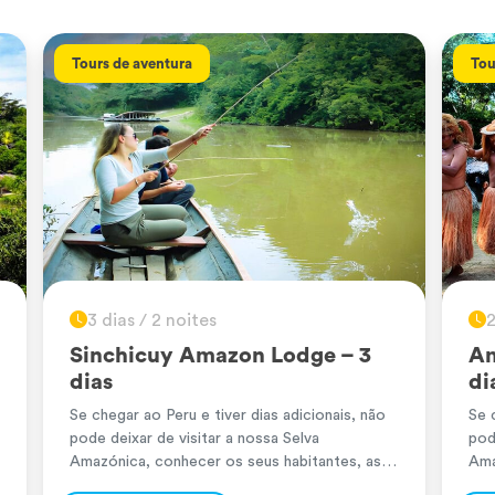
Tours de aventura
Tou
3 dias / 2 noites
2
Sinchicuy Amazon Lodge – 3
Am
dias
di
Se chegar ao Peru e tiver dias adicionais, não
Se 
pode deixar de visitar a nossa Selva
pod
Amazónica, conhecer os seus habitantes, as
Ama
atividades que realizam, entrar em contacto
ati