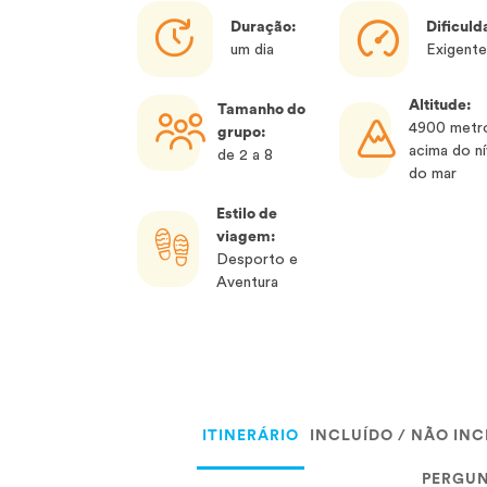
Duração:
Dificuld
um dia
Exigente
Altitude:
Tamanho do
4900 metr
grupo:
acima do ní
de 2 a 8
do mar
Estilo de
viagem:
Desporto e
Aventura
ITINERÁRIO
INCLUÍDO / NÃO IN
PERGUN