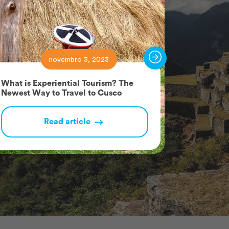
novembro 3, 2023
What is Experiential Tourism? The
Rainbow M
Newest Way to Travel to Cusco
Wanted a
Read article