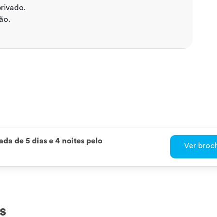
rivado.
ão.
da de 5 dias e 4 noites pelo
Ver broc
s