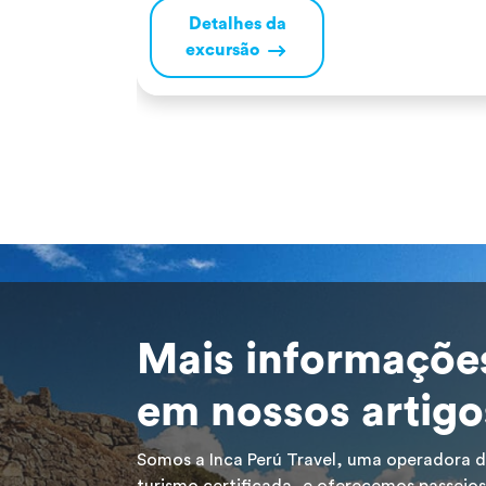
experiência. Terá a oportunidade de navegar
Detalhes da
pelo Amazonas, o maior rio do mundo.
excursão
Desfrute de paisagens únicas, observe os
pinguins-rosa e cinzentos a nadar e tire uma
[…]
Mais informaçõe
em nossos artigo
Somos a Inca Perú Travel, uma operadora 