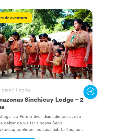
rs de aventura
Tours de aventura
 dias / 1 noite
4 dias / 3 no
azonas Sinchicuy Lodge – 2
Parque Nac
as
Amazónia –
chegar ao Peru e tiver dias adicionais, não
Abrange uma área
e deixar de visitar a nossa Selva
quadrados de um 
zónica, conhecer os seus habitantes, as
de flora e fauna
vidades que realizam, entrar em contacto
habitats andinos,