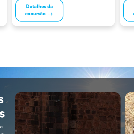
com a Mãe Natureza, aprender sobre as
com
Detalhes da
propriedades das suas plantas medicinais e
as 
excursão
conhecer os animais que ali habitam. No Peru,
con
temos vários locais onde realizar estes […]
tem
s
s
de