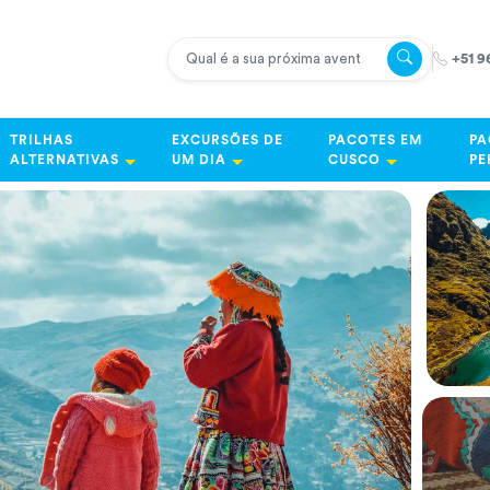
+51 9
TRILHAS
EXCURSÕES DE
PACOTES EM
PA
ALTERNATIVAS
UM DIA
CUSCO
PE