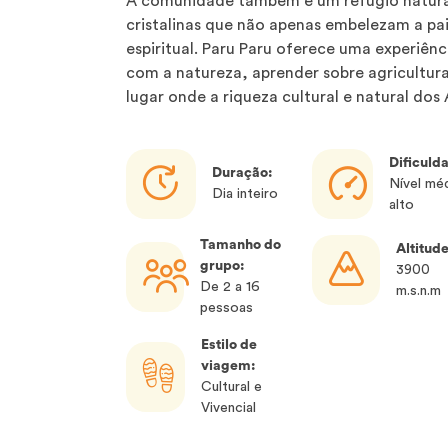
A comunidade também é um refúgio natura
cristalinas que não apenas embelezam a p
espiritual. Paru Paru oferece uma experiên
com a natureza, aprender sobre agricultura
lugar onde a riqueza cultural e natural do
Dificuld
Duração:
Nível méd
Dia inteiro
alto
Tamanho do
Altitude
grupo:
3900
De 2 a 16
m.s.n.m
pessoas
Estilo de
viagem:
Cultural e
Vivencial