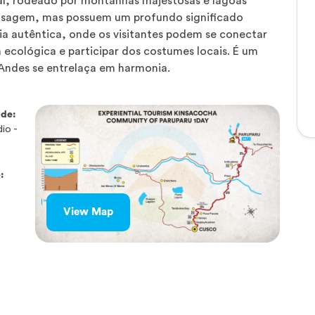
l, rodeado por montanhas majestosas e lagoas
aisagem, mas possuem um profundo significado
cia autêntica, onde os visitantes podem se conectar
 ecológica e participar dos costumes locais. É um
s Andes se entrelaça em harmonia.
ade:
io -
:
View Map