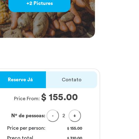
+2 Pictures
Reserve Já
Contato
$ 155.00
Price From:
Nº de pessoas:
-
2
+
Price per person:
155.00
$
Preço total
310.00
$