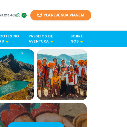
63 213 482
PLANEJE SUA VIAGEM
COTES NO
PASSEIOS DE
SOBRE
RU
AVENTURA
NÓS