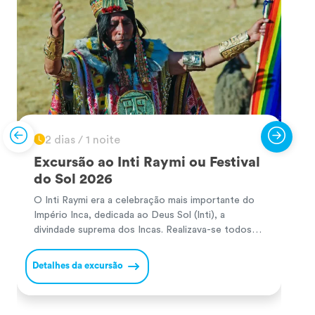
2 dias / 1 noite
Excursão ao Inti Raymi ou Festival
do Sol 2026
O Inti Raymi era a celebração mais importante do
P
Império Inca, dedicada ao Deus Sol (Inti), a
P
divindade suprema dos Incas. Realizava-se todos
m
os solstícios de inverno no hemisfério sul (24 de
a
junho) para agradecer pelas colheitas e pedir
s
Detalhes da excursão
D
prosperidade no novo ciclo agrícola. Durante a
N
cerimónia, o Inca e a sua comitiva realizavam
I
oferendas […]
a