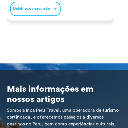
os solstícios de inverno no hemisfério sul (24 de
a
junho) para agradecer pelas colheitas e pedir
s
Detalhes da excursão
D
prosperidade no novo ciclo agrícola. Durante a
N
cerimónia, o Inca e a sua comitiva realizavam
I
oferendas […]
a
Mais informações em
nossos artigos
Somos a Inca Perú Travel, uma operadora de turismo
certificada, e oferecemos passeios a diversos
destinos no Peru, bem como experiências culturais,