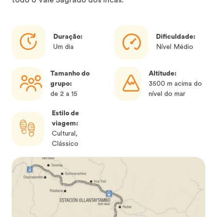
todo o Vale Sagrado dos Incas.
Duração:
Dificuldade:
Um dia
Nível Médio
Tamanho do
Altitude:
grupo:
3500 m acima do
de 2 a 15
nível do mar
Estilo de
viagem:
Cultural,
Clássico