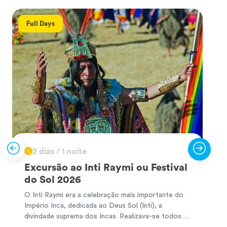
Full Days
2 dias / 1 noite
Excursão ao Inti Raymi ou Festival
do Sol 2026
O Inti Raymi era a celebração mais importante do
P
Império Inca, dedicada ao Deus Sol (Inti), a
P
divindade suprema dos Incas. Realizava-se todos
m