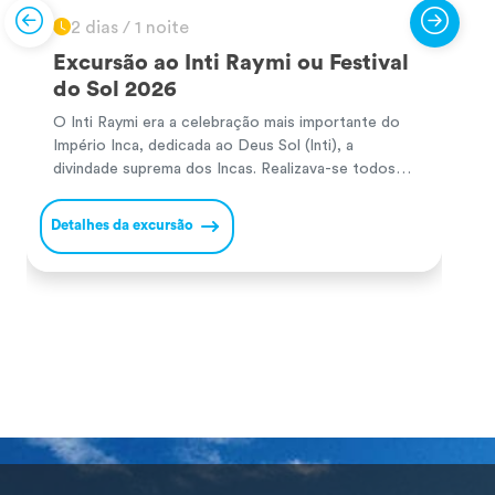
2 dias / 1 noite
Excursão ao Inti Raymi ou Festival
do Sol 2026
O Inti Raymi era a celebração mais importante do
P
Império Inca, dedicada ao Deus Sol (Inti), a
P
divindade suprema dos Incas. Realizava-se todos
m
os solstícios de inverno no hemisfério sul (24 de
a
junho) para agradecer pelas colheitas e pedir
s
Detalhes da excursão
D
prosperidade no novo ciclo agrícola. Durante a
N
cerimónia, o Inca e a sua comitiva realizavam
I
oferendas […]
a