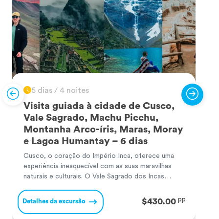
5 dias / 4 noites
Visita guiada à cidade de Cusco,
Vale Sagrado, Machu Picchu,
Montanha Arco-íris, Maras, Moray
e Lagoa Humantay – 6 dias
Cusco, o coração do Império Inca, oferece uma
C
experiência inesquecível com as suas maravilhas
c
naturais e culturais. O Vale Sagrado dos Incas
p
surpreende com majestosos sítios arqueológicos e
s
paisagens andinas. Machu Picchu, a famosa
s
pp
$430.00
Detalhes da excursão
D
cidadela inca, encanta com o seu misticismo e
M
vistas de tirar o fôlego, sendo uma das Sete
p