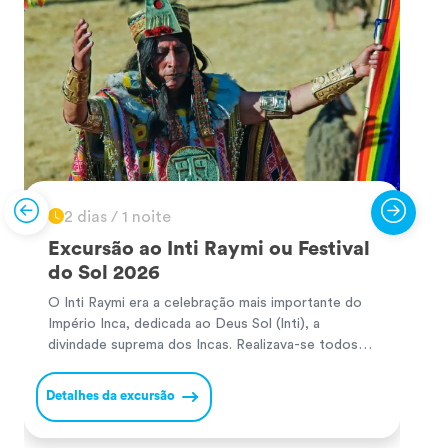
2 dias / 1 noite
Excursão ao Inti Raymi ou Festival
do Sol 2026
O Inti Raymi era a celebração mais importante do
P
Império Inca, dedicada ao Deus Sol (Inti), a
P
divindade suprema dos Incas. Realizava-se todos
m
os solstícios de inverno no hemisfério sul (24 de
a
junho) para agradecer pelas colheitas e pedir
s
Detalhes da excursão
D
prosperidade no novo ciclo agrícola. Durante a
N
cerimónia, o Inca e a sua comitiva realizavam
I