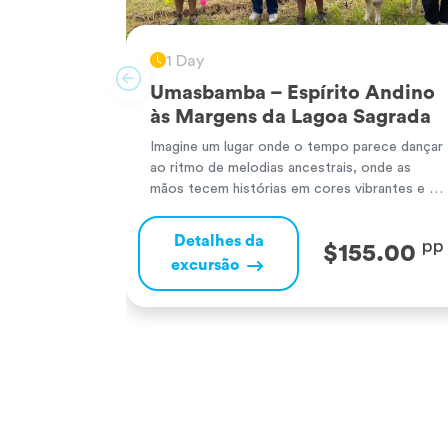
1 Day
Umasbamba – Espírito Andino
às Margens da Lagoa Sagrada
Imagine um lugar onde o tempo parece dançar
ao ritmo de melodias ancestrais, onde as
mãos tecem histórias em cores vibrantes e a
terra generosa oferece seus frutos mais
preciosos. Bem-vindo a Umasbamba, um
Detalhes da
pp
$155.00
tesouro escondido no coração do Vale
excursão
Sagrado dos Incas, no pitoresco distrito de
Chinchero. Às margens da belíssima Lagoa de
Piuray, […]