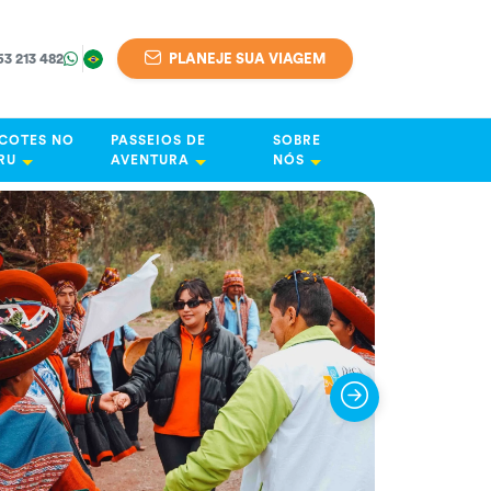
63 213 482
PLANEJE SUA VIAGEM
COTES NO
PASSEIOS DE
SOBRE
RU
AVENTURA
NÓS