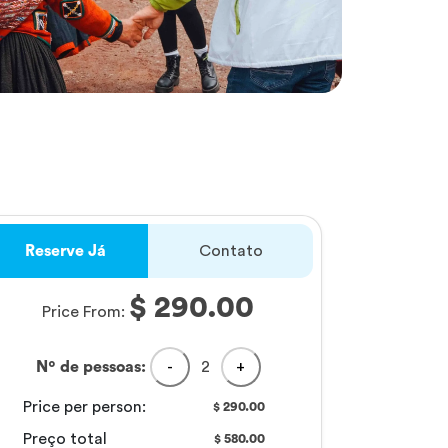
Reserve Já
Contato
$ 290.00
Price From:
Nº de pessoas:
-
2
+
Price per person:
290.00
$
Preço total
580.00
$