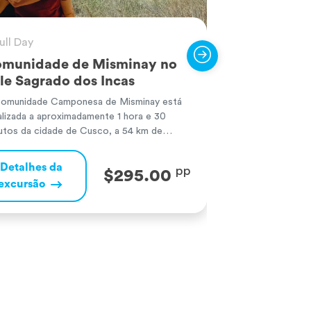
ull Day
2 Days / 1 Ni
munidade de Misminay no
Turismo viv
le Sagrado dos Incas
comunidade
Machu Pic
omunidade Camponesa de Misminay está
alizada a aproximadamente 1 hora e 30
Misminay é uma d
utos da cidade de Cusco, a 54 km de
Cusco que ainda
tância, e está situada a uma altitude de
ancestrais e man
00 m.a.n.m. No caminho, visitaremos o
com a natureza. 
Detalhes da
pp
$295.00
trito de Maras, onde poderemos apreciar
ativamente do tur
excursão
Detalhes d
 paisagem natural única desta região
permite compartil
excursão
ina, privilegiada por possuir o maior manto
principalmente r
andina e à agricu
visitantes são r
simpatia e […]