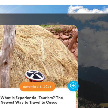
novembro 3, 2023
What is Experiential Tourism? The
Rainbow M
Newest Way to Travel to Cusco
Wanted a