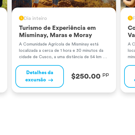
Dia inteiro
F
Turismo de Experiência em
Co
Misminay, Maras e Moray
Va
A Comunidade Agrícola de Misminay está
A C
localizada a cerca de 1 hora e 30 minutos da
loc
cidade de Cusco, a uma distância de 54 km e a
min
uma altitude de 3 700 metros acima do nível
dis
do mar. No caminho, visitaremos o distrito de
3.7
Detalhes da
pp
$250.00
Maras, onde poderemos apreciar a paisagem
dis
excursão
natural única desta região andina, […]
uma
and
[…]