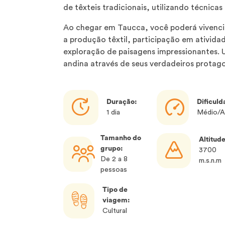
de têxteis tradicionais, utilizando técnic
Ao chegar em Taucca, você poderá vivenci
a produção têxtil, participação em atividad
exploração de paisagens impressionantes. 
andina através de seus verdadeiros protago
Duração:
Dificuld
1 dia
Médio/A
Tamanho do
Altitude
grupo:
3700
De 2 a 8
m.s.n.m
pessoas
Tipo de
viagem:
Cultural