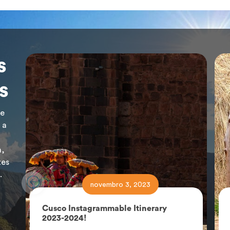
s
s
de
 a
a,
tes
.
novembro 3, 2023
Cusco Instagrammable Itinerary
2023-2024!