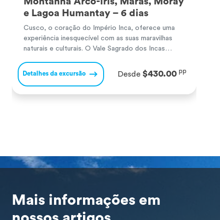
Montanha Arco-íris, Maras, Moray
e Lagoa Humantay – 6 dias
Cusco, o coração do Império Inca, oferece uma
C
experiência inesquecível com as suas maravilhas
d
naturais e culturais. O Vale Sagrado dos Incas
o
surpreende com majestosos sítios arqueológicos e
h
paisagens andinas. Machu Picchu, a famosa
a
pp
$430.00
Detalhes da excursão
D
Desde
cidadela inca, encanta com o seu misticismo e
d
vistas de tirar o fôlego, sendo uma das Sete
N
Maravilhas do Mundo. A […]
g
Mais informações em
nossos artigos