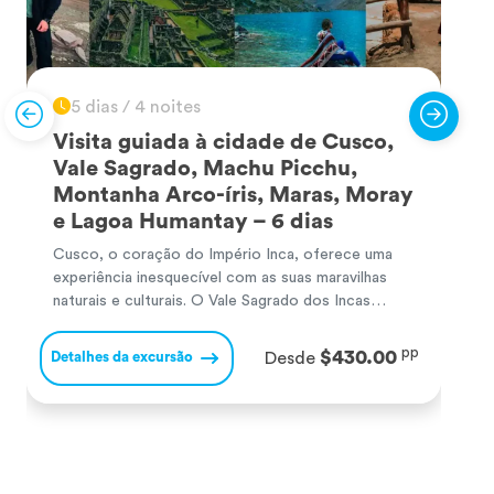
5 dias / 4 noites
Visita guiada à cidade de Cusco,
Vale Sagrado, Machu Picchu,
Montanha Arco-íris, Maras, Moray
e Lagoa Humantay – 6 dias
Cusco, o coração do Império Inca, oferece uma
C
experiência inesquecível com as suas maravilhas
c
naturais e culturais. O Vale Sagrado dos Incas
p
surpreende com majestosos sítios arqueológicos e
s
paisagens andinas. Machu Picchu, a famosa
s
pp
$430.00
Detalhes da excursão
D
Desde
cidadela inca, encanta com o seu misticismo e
M
vistas de tirar o fôlego, sendo uma das Sete
p
Maravilhas do Mundo. A […]
n