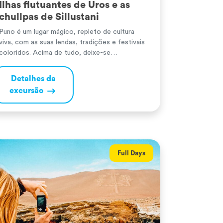
Ilhas flutuantes de Uros e as
chullpas de Sillustani
Puno é um lugar mágico, repleto de cultura
viva, com as suas lendas, tradições e festivais
coloridos. Acima de tudo, deixe-se
surpreender pelas suas ilhas flutuantes, como
as de Uros, construídas com juncos e
Detalhes da
estrategicamente localizadas no imenso Lago
excursão
Titicaca. Puno é uma cidade orgulhosa do seu
passado e das suas tradições, como
comprovam os […]
Full Days