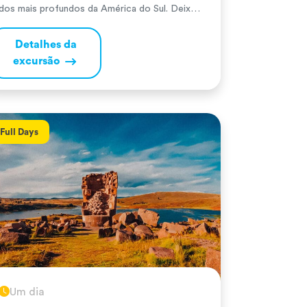
dos mais profundos da América do Sul. Deixe-
se encantar pelo voo dos condores andinos, a
ave mais pesada do mundo. Trata-se de uma
Detalhes da
viagem de dois dias, durante a qual poderá
excursão
desfrutar de belas paisagens, comida deliciosa
e relaxar com um […]
Full Days
Um dia