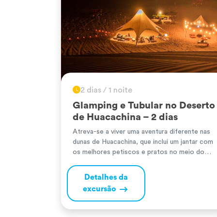
2 dias / 1 noite
Glamping e Tubular no Deserto
de Huacachina – 2 dias
Atreva-se a viver uma aventura diferente nas
dunas de Huacachina, que inclui um jantar com
os melhores petiscos e pratos no meio do
deserto, iluminado apenas pelo céu e por
algumas lâmpadas; passará também a noite em
Detalhes da
tendas de estilo árabe, como no Oriente, e,
excursão
acima de tudo, terá tudo o que precisa para se
[…]