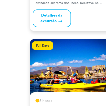
divindade suprema dos Incas. Realizava-se
todos os solstícios de inverno no hemisfério
sul (24 de junho) para agradecer pelas
Detalhes da
colheitas e pedir prosperidade no novo ciclo
excursão
agrícola. Durante a cerimónia, o Inca e a sua
comitiva realizavam oferendas […]
Full Days
5 horas