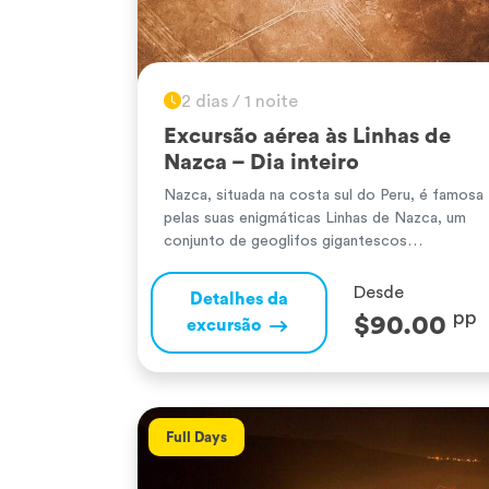
2 dias / 1 noite
Excursão aérea às Linhas de
Nazca – Dia inteiro
Nazca, situada na costa sul do Peru, é famosa
pelas suas enigmáticas Linhas de Nazca, um
conjunto de geoglifos gigantescos
desenhados no deserto há mais de 1 500 anos
pela antiga civilização de Nazca. Estas figuras
Desde
Detalhes da
impressionantes, que incluem representações
pp
$90.00
excursão
de animais, plantas e formas geométricas, só
podem ser plenamente apreciadas do ar,
cobrindo uma […]
Full Days