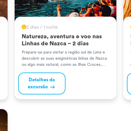
2 dias / 1 noite
Natureza, aventura e voo nas
Linhas de Nazca – 2 dias
Prepare-se para visitar a região sul de Lima e
descobrir as suas enigmáticas linhas de Nazca
ou algo mais natural, como as Ilhas Cruces,
que abrigam inúmeras espécies marinhas, como
pelicanos, leões-marinhos, pinguins, etc. Não
Detalhes da
lhe faltará uma dose de aventura com os
excursão
passeios de vagoneta e o sandboard. Sem
dúvida, uma experiência inesquecível.