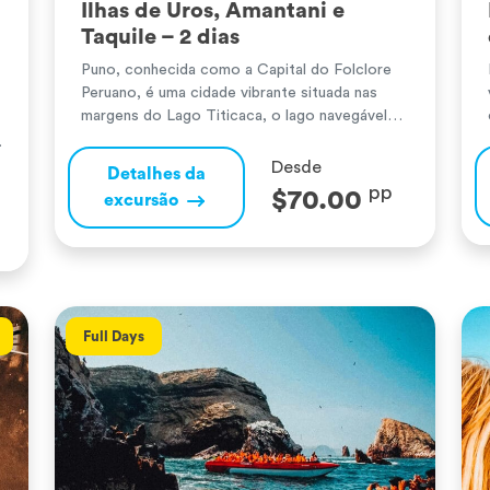
Ilhas de Uros, Amantani e
Taquile – 2 dias
Puno, conhecida como a Capital do Folclore
Peruano, é uma cidade vibrante situada nas
margens do Lago Titicaca, o lago navegável
mais alto do mundo. Este impressionante
corpo de água é o lar de comunidades
Desde
Detalhes da
ancestrais que preservaram as suas tradições
pp
$70.00
excursão
ao longo de séculos. As Ilhas Flutuantes dos
Uros, construídas com juncos de totora, […]
Full Days