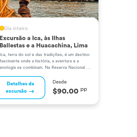
Dia inteiro
Excursão a Ica, às Ilhas
Ballestas e a Huacachina, Lima
Ica, terra do sol e das tradições, é um destino
fascinante onde a história, a aventura e a
enologia se combinam. Na Reserva Nacional de
Paracas, as imponentes Ilhas Ballestas abrigam
uma rica biodiversidade, com pinguins de
Desde
Detalhes da
Humboldt, leões-marinhos e aves guaneras.
pp
$90.00
excursão
Além disso, o misterioso Candelabro de
Paracas, gravado na areia, continua a intrigar
[…]