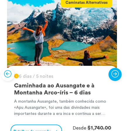
Caminatas Alternativas
6 dias / 5 noites
Caminhada ao Ausangate e à
Montanha Arco-íris – 6 dias
A montanha Ausangate, também conhecida como
E
«Apu Ausangate», foi uma das divindades mais
e
importantes durante a era inca e continua a ser
o
venerada até aos dias de hoje, devido ao respeito
u
e à sacralidade que lhe são atribuídos pelos povos
b
$1,740.00
Desde