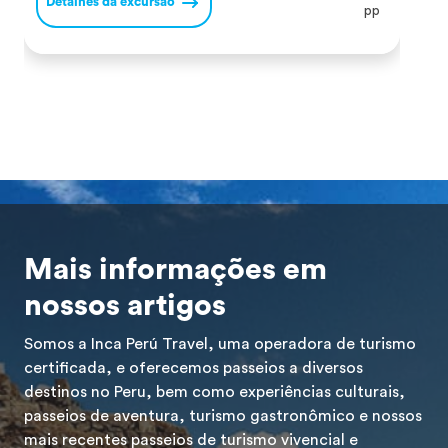
Detalhes da excursão
D
andinos. Esta montanha situa-se a 6 372 m.a.s.l. na
o
pp
Cordilheira dos Andes e é um […]
c
Mais informações em
nossos artigos
Somos a Inca Perú Travel, uma operadora de turismo
certificada, e oferecemos passeios a diversos
destinos no Peru, bem como experiências culturais,
passeios de aventura, turismo gastronômico e nossos
mais recentes passeios de turismo vivencial e