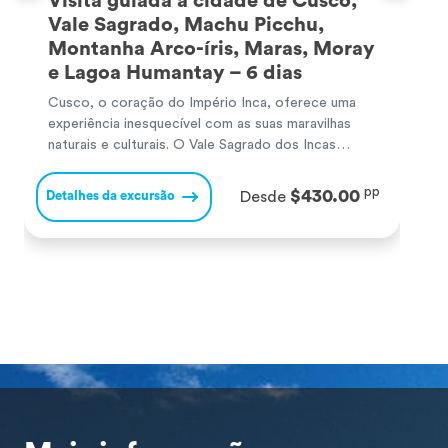
Visita guiada à cidade de Cusco,
Vale Sagrado, Machu Picchu,
Montanha Arco-íris, Maras, Moray
e Lagoa Humantay – 6 dias
Cusco, o coração do Império Inca, oferece uma
C
experiência inesquecível com as suas maravilhas
c
naturais e culturais. O Vale Sagrado dos Incas
p
surpreende com majestosos sítios arqueológicos e
s
paisagens andinas. Machu Picchu, a famosa
s
pp
$430.00
Detalhes da excursão
D
Desde
cidadela inca, encanta com o seu misticismo e
M
vistas de tirar o fôlego, sendo uma das Sete
p
Maravilhas do Mundo. A […]
n