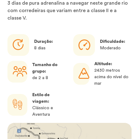
3 dias de pura adrenalina a navegar neste grande rio
com corredeiras que variam entre a classe II e a
classe V.
Duração:
Dificuldade:
8 dias
Moderado
Altitude:
Tamanho do
2430 metros
grupo:
acima do nível do
de 2 a 8
mar
Estilo de
viagem:
Clássico e
Aventura